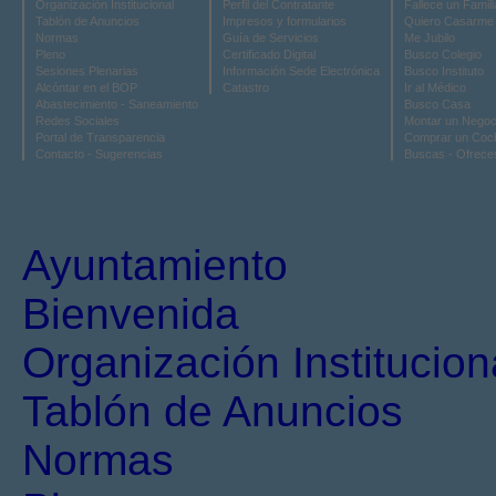
Organización Institucional
Perfil del Contratante
Fallece un Famili
Tablón de Anuncios
Impresos y formularios
Quiero Casarme
Normas
Guía de Servicios
Me Jubilo
Pleno
Certificado Digital
Busco Colegio
Sesiones Plenarias
Información Sede Electrónica
Busco Instituto
Alcóntar en el BOP
Catastro
Ir al Médico
Abastecimiento - Saneamiento
Busco Casa
Redes Sociales
Montar un Negoc
Portal de Transparencia
Comprar un Coc
Contacto - Sugerencias
Buscas - Ofrece
Ayuntamiento
Bienvenida
Organización Institucion
Tablón de Anuncios
Normas