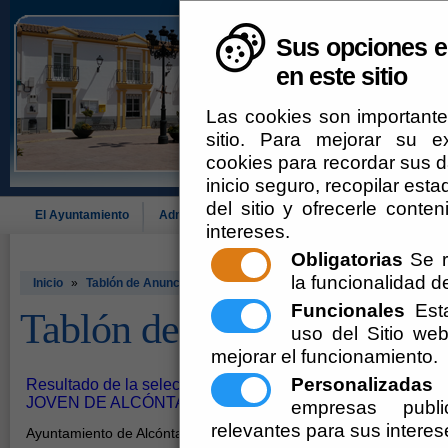
Sus opciones e
en este sitio
Las cookies son importante
sitio. Para mejorar su 
cookies para recordar sus da
inicio seguro, recopilar esta
del sitio y ofrecerle cont
El Ayuntamiento
Administración-e
Que Hacer Cuando
Alcó
intereses.
Obligatorias
Se r
la funcionalidad del
Inicio
»
Tablón de Anuncios
Funcionales
Esta
Tablón de Anuncios
uso del Sitio w
mejorar el funcionamiento.
Personalizadas
E
Resultado de la selección del primer trabajador del PR
JOVEN DE ALCÓNTAR
empresas publi
relevantes para sus interes
Ayuntamiento de Alcóntar - Secretaría -