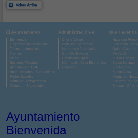
Volver Arriba
El Ayuntamiento
Administración-e
Que Hacer C
Bienvenida
Oficina Virtual
Nace una Perso
Organización Institucional
Perfil del Contratante
Fallece un Famili
Tablón de Anuncios
Impresos y formularios
Quiero Casarme
Normas
Guía de Servicios
Me Jubilo
Pleno
Certificado Digital
Busco Colegio
Sesiones Plenarias
Información Sede Electrónica
Busco Instituto
Alcóntar en el BOP
Catastro
Ir al Médico
Abastecimiento - Saneamiento
Busco Casa
Redes Sociales
Montar un Negoc
Portal de Transparencia
Comprar un Coc
Contacto - Sugerencias
Buscas - Ofrece
Ayuntamiento
Bienvenida