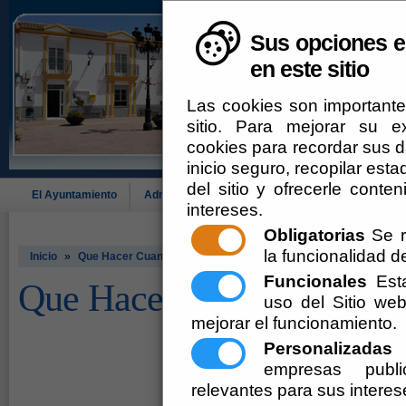
Sus opciones e
en este sitio
Las cookies son importante
sitio. Para mejorar su 
cookies para recordar sus da
inicio seguro, recopilar esta
del sitio y ofrecerle cont
El Ayuntamiento
Administración-e
Que Hacer Cuando
Alcó
intereses.
Obligatorias
Se r
la funcionalidad del
Inicio
»
Que Hacer Cuando
Funcionales
Esta
Que Hacer Cuando
uso del Sitio w
mejorar el funcionamiento.
Personalizadas
E
empresas publi
relevantes para sus interes