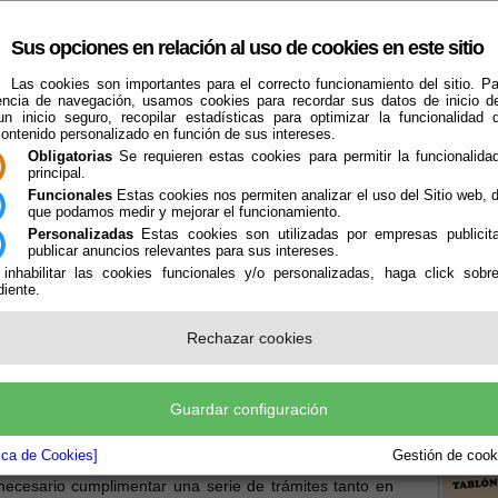
Sus opciones en relación al uso de cookies en este sitio
Las cookies son importantes para el correcto funcionamiento del sitio. Pa
encia de navegación, usamos cookies para recordar sus datos de inicio d
 un inicio seguro, recopilar estadísticas para optimizar la funcionalidad d
contenido personalizado en función de sus intereses.
Obligatorias
Se requieren estas cookies para permitir la funcionalidad
principal.
Funcionales
Estas cookies nos permiten analizar el uso del Sitio web,
que podamos medir y mejorar el funcionamiento.
Que Hacer Cuando
Personalizadas
Estas cookies son utilizadas por empresas publicita
Alcóntar - Hijate
Guías
Deportes
publicar anuncios relevantes para sus intereses.
 inhabilitar las cookies funcionales y/o personalizadas, haga click sobr
iente.
Negocio
Rechazar cookies
ndo: Montar un
Guardar configuración
Boletín
la P
tica de Cookies]
Gestión de cooki
ecesario cumplimentar una serie de trámites tanto en