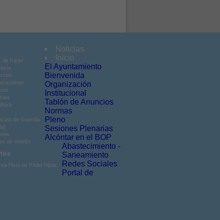
Noticias
Inicio
s de Pádel
El Ayuntamiento
lería
Bienvenida
rcios
izaciones
Organización
cios
Institucional
trias
Tablón de Anuncios
ultura
Normas
Pleno
cias de Guardia
ad
Sesiones Plenarias
onos
Alcóntar en el BOP
es de Interés
Abastecimiento -
tes
Saneamiento
Redes Sociales
va Pista de Pádel Hijate
Portal de