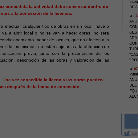
trab
 vez concedida la actividad debe comenzar dentro de
DE 
ntes a la concesión de la licencia.
13
ANU
ra efectuar cualquier tipo de obras en un local, nave o
CONC
GEST
se va a abrir local o no se van a hacer obras, no será
ADM
acondicionamiento menor de locales, que no afecten a la
CON
erior de los mismos, no están sujetas a a la obtención de
TUR
unicación previa, junto con la presentación de los
"CA
uación, descripción de las obras y valoración de las
" P
07
Públ
s. Una vez concedida la licencia las obras pueden
ANUN
DEL 
ses después de la fecha de concesión.
EQU
ALC