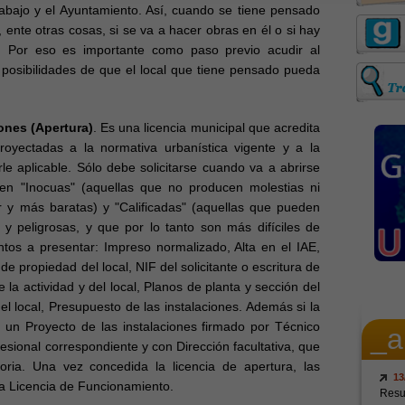
abajo y el Ayuntamiento. Así, cuando se tiene pensado
, ente otras cosas, si se va a hacer obras en él o si hay
d. Por eso es importante como paso previo acudir al
posibilidades de que el local que tiene pensado pueda
ones (Apertura)
. Es una licencia municipal que acredita
royectadas a la normativa urbanística vigente y a la
e aplicable. Sólo debe solicitarse cuando va a abrirse
 en "Inocuas" (aquellas que no producen molestias ni
 y más baratas) y "Calificadas" (aquellas que pueden
s y peligrosas, y que por lo tanto son más difíciles de
os a presentar: Impreso normalizado, Alta en el IAE,
e propiedad del local, NIF del solicitante o escritura de
 la actividad y del local, Planos de planta y sección del
del local, Presupuesto de las instalaciones. Además si la
o un Proyecto de las instalaciones firmado por Técnico
_a
esional correspondiente y con Dirección facultativa, que
ria. Una vez concedida la licencia de apertura, las
13
 la Licencia de Funcionamiento.
Resul