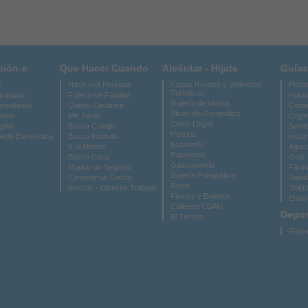
ción-e
Que Hacer Cuando
Alcóntar - Hijate
Guías
l
Nace una Persona
Casas Rurales y Viviendas
Pista
Turísticas
tratante
Fallece un Familiar
Hoste
Galería de Videos
ormularios
Quiero Casarme
Come
Situación Geográfica
icios
Me Jubilo
Organ
Cómo Llegar
gital
Busco Colegio
Servi
Historia
Sede Electrónica
Busco Instituto
Indus
Economía
Ir al Médico
Agric
Patrimonio
Busco Casa
Ocio
Gastronomía
Montar un Negocio
Farma
Galería Fotográfica
Comprar un Coche
Sanid
Rutas
Buscas - Ofreces Trabajo
Teléf
Fiestas y Eventos
Enlac
Callejero CDAU
Depor
El Tiempo
Reser