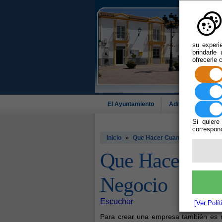
su experi
brindarle
ofrecerle 
El Ayuntamiento
Administración-e
Si quiere
correspond
Inicio
»
Que Hacer Cuando: Montar un 
Que Hacer Cua
Negocio
Escuchar
[Ver Polí
Para crear una empresa también es n