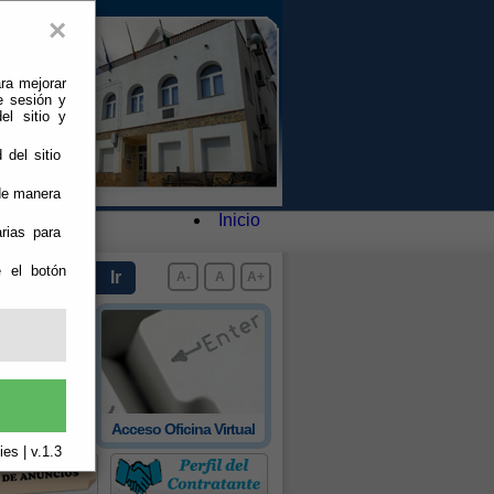
×
ra mejorar
e sesión y
el sitio y
 del sitio
 de manera
Inicio
rias para
e el botón
A-
A
A+
 oficial de
Acceso Oficina Virtual
rovincia
es | v.1.3