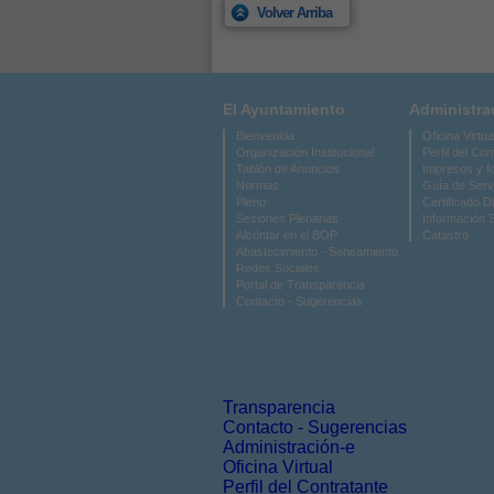
Volver Arriba
El Ayuntamiento
Administra
Bienvenida
Oficina Virtua
Organización Institucional
Perfil del Con
Tablón de Anuncios
Impresos y f
Normas
Guía de Serv
Pleno
Certificado Di
Sesiones Plenarias
Información 
Alcóntar en el BOP
Catastro
Abastecimiento - Saneamiento
Redes Sociales
Portal de Transparencia
Contacto - Sugerencias
Transparencia
Contacto - Sugerencias
Administración-e
Oficina Virtual
Perfil del Contratante