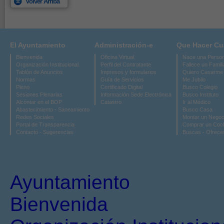
Volver Arriba
El Ayuntamiento
Administración-e
Que Hacer C
Bienvenida
Oficina Virtual
Nace una Perso
Organización Institucional
Perfil del Contratante
Fallece un Famili
Tablón de Anuncios
Impresos y formularios
Quiero Casarme
Normas
Guía de Servicios
Me Jubilo
Pleno
Certificado Digital
Busco Colegio
Sesiones Plenarias
Información Sede Electrónica
Busco Instituto
Alcóntar en el BOP
Catastro
Ir al Médico
Abastecimiento - Saneamiento
Busco Casa
Redes Sociales
Montar un Negoc
Portal de Transparencia
Comprar un Coc
Contacto - Sugerencias
Buscas - Ofrece
Ayuntamiento
Bienvenida