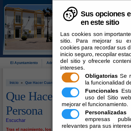
Sus opciones e
en este sitio
Las cookies son importante
sitio. Para mejorar su 
cookies para recordar sus da
inicio seguro, recopilar esta
del sitio y ofrecerle cont
El Ayuntamiento
Administración-e
Que Hacer Cuando
Alcó
intereses.
Obligatorias
Se r
la funcionalidad del
Inicio
»
Que Hacer Cuando: Nace una Persona
Funcionales
Esta
Que Hacer Cuando: Nace 
uso del Sitio w
mejorar el funcionamiento.
Persona
Personalizadas
E
empresas publi
Escuchar
relevantes para sus interes
Tras el nacimiento, los padres deben cumplimentar una